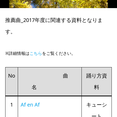
推薦曲_2017年度に関連する資料となりま
す。
※詳細情報は
こちら
をご覧ください。
No
曲
踊り方資
名
料
1
Af en Af
キューシ
ート