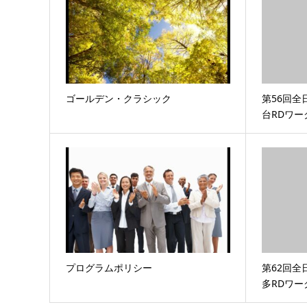
ゴールデン・クラシック
第56回全
台RDワ
プログラムポリシー
第62回全
多RDワ