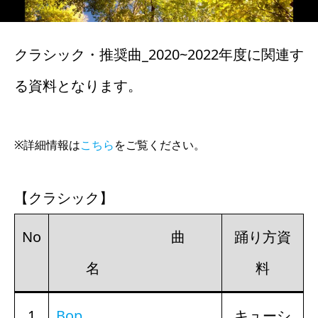
クラシック・推奨曲_2020~2022年度に関連す
る資料となります。
※詳細情報は
こちら
をご覧ください。
【クラシック】
No
曲
踊り方資
名
料
1
Bop
キューシ